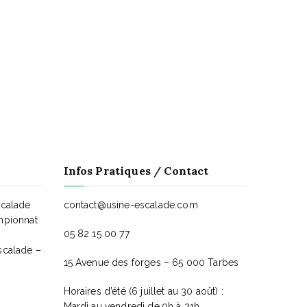
e
e
n
n
t
t
,
,
Infos Pratiques / Contact
scalade
contact@usine-escalade.com
mpionnat
05 82 15 00 77
scalade –
15 Avenue des forges – 65 000 Tarbes
Horaires d’été (6 juillet au 30 août) :
Mardi au vendredi de 9h à 21h