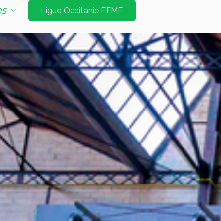
e d'escalade de niveau international à Tarbes et
es
Ligue Occitanie FFME
Jeux Olympiques. Les disciplines sont vitesse
é bloc et mur d’échauffement