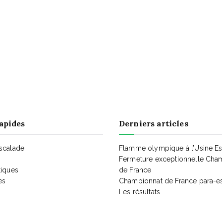
e
e
e
n
n
n
t
t
t
,
,
,
apides
Derniers articles
Escalade
Flamme olympique à l’Usine E
Fermeture exceptionnelle Cha
tiques
de France
es
Championnat de France para-e
Les résultats