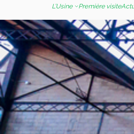
L’Usine
Première visite
Act