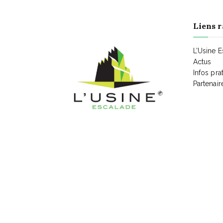
g
Liens r
a
L’Usine 
t
Actus
Infos pra
i
Partenair
o
n
É
v
è
n