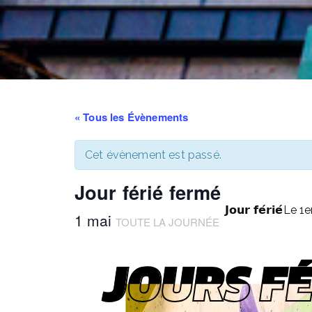
« Tous les Évènements
Cet évènement est passé.
Jour férié fermé
𝗝𝗼𝘂𝗿 𝗳𝗲́𝗿𝗶𝗲́
Le 1e
1 mai
TOUTE LA JOURNÉE