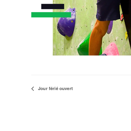
N
Jour férié ouvert
a
v
i