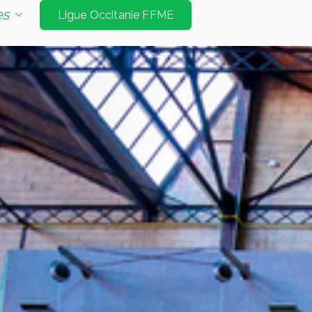
e d'escalade de niveau international à Tarbes et
es
Ligue Occitanie FFME
Jeux Olympiques. Les disciplines sont vitesse
é bloc et mur d’échauffement