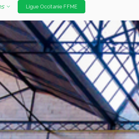
e d'escalade de niveau international à Tarbes et
es
Ligue Occitanie FFME
Jeux Olympiques. Les disciplines sont vitesse
é bloc et mur d’échauffement