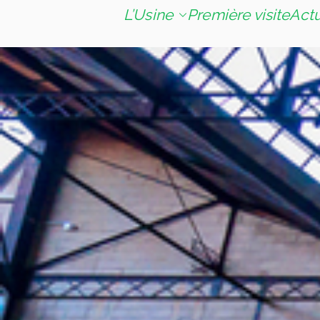
L’Usine
Première visite
Act