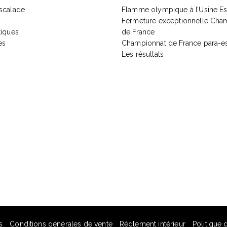
Escalade
Flamme olympique à l’Usine E
Fermeture exceptionnelle Cha
tiques
de France
es
Championnat de France para-e
Les résultats
s
Conditions générales de vente
Règlement intérieur
Politique 