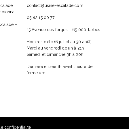
scalade
contact@usine-escalade.com
mpionnat
05 82 15 00 77
scalade –
15 Avenue des forges – 65 000 Tarbes
Horaires d’été (6 juillet au 30 août) :
Mardi au vendredi de 9h à 21h
Samedi et dimanche 9h à 20h
Dernière entrée 1h avant l’heure de
fermeture
de confidentialité