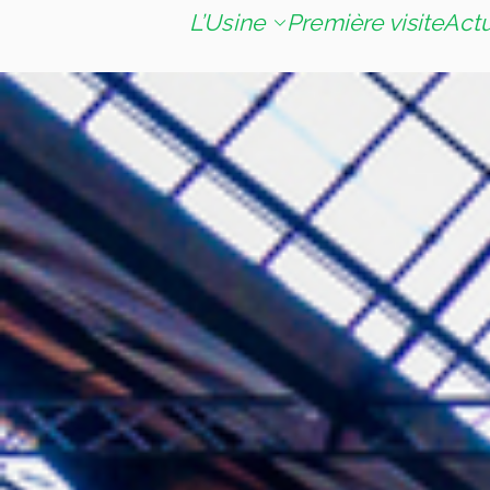
L’Usine
Première visite
Act