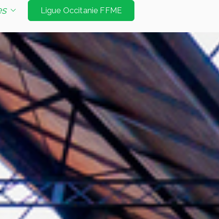
e d'escalade de niveau international à Tarbes et
es
Ligue Occitanie FFME
Jeux Olympiques. Les disciplines sont vitesse
é bloc et mur d’échauffement