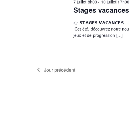
7 juillet|8h00
-
10 juillet|17h0
c
-
Stages vacance
e
t
c
i
l
👉 𝗦𝗧𝗔𝗚𝗘𝗦 𝗩𝗔𝗖𝗔𝗡𝗖𝗘𝗦
o
é
r
!Cet été, découvrez notre nou
n
.
jeux et de progression […]
n
R
e
c
e
z
c
u
h
h
n
e
Jour précédent
e
r
d
c
e
a
h
t
e
e
e
r
.
É
v
t
è