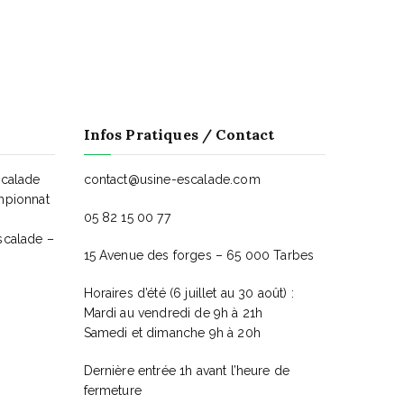
É
v
è
n
Infos Pratiques / Contact
e
scalade
contact@usine-escalade.com
mpionnat
m
05 82 15 00 77
scalade –
e
15 Avenue des forges – 65 000 Tarbes
n
Horaires d’été (6 juillet au 30 août) :
Mardi au vendredi de 9h à 21h
t
Samedi et dimanche 9h à 20h
Dernière entrée 1h avant l’heure de
fermeture