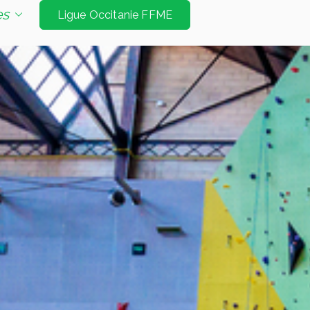
e d'escalade de niveau international à Tarbes et
es
Ligue Occitanie FFME
Jeux Olympiques. Les disciplines sont vitesse
é bloc et mur d’échauffement