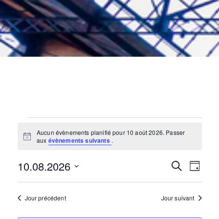
Évènements
for
10
août
2026
Aucun évènements planifié pour 10 août 2026. Passer
N
aux
évènements suivants
.
o
t
10.08.2026
i
N
R
R
J
c
e
e
o
S
c
a
u
é
h
e
r
Jour précédent
Jour suivant
e
l
v
r
e