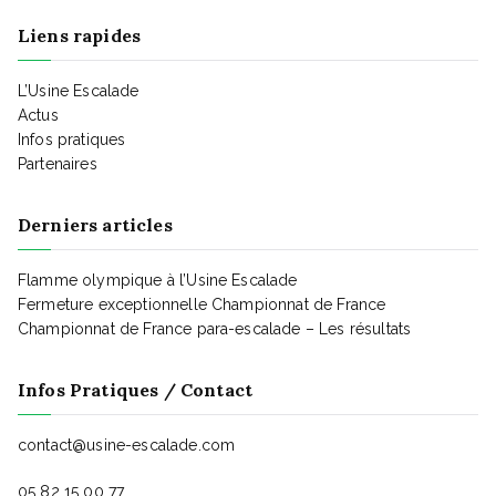
a
t
Liens rapides
t
L’Usine Escalade
Actus
Infos pratiques
i
Partenaires
Derniers articles
o
Flamme olympique à l’Usine Escalade
n
Fermeture exceptionnelle Championnat de France
Championnat de France para-escalade – Les résultats
d
Infos Pratiques / Contact
e
contact@usine-escalade.com
05 82 15 00 77