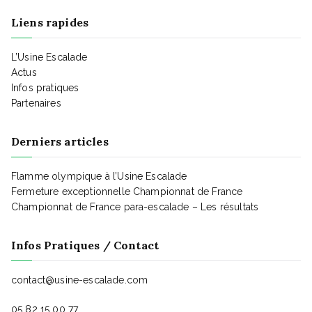
t
Liens rapides
i
L’Usine Escalade
Actus
Infos pratiques
o
Partenaires
n
Derniers articles
Flamme olympique à l’Usine Escalade
d
Fermeture exceptionnelle Championnat de France
Championnat de France para-escalade – Les résultats
e
Infos Pratiques / Contact
v
contact@usine-escalade.com
05 82 15 00 77