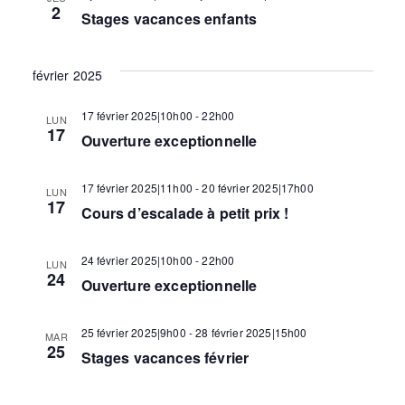
h
2
o
Stages vacances enfants
a
n
n
e
t
février 2025
e
i
z
r
17 février 2025|10h00
-
22h00
LUN
u
17
o
Ouverture exceptionnelle
n
e
c
n
17 février 2025|11h00
-
20 février 2025|17h00
d
LUN
17
Cours d’escalade à petit prix !
d
a
h
t
e
e
24 février 2025|10h00
-
22h00
LUN
24
.
Ouverture exceptionnelle
e
v
u
25 février 2025|9h00
-
28 février 2025|15h00
MAR
e
25
Stages vacances février
e