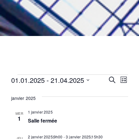
Évènements
01.01.2025
 - 
21.04.2025
N
R
R
L
e
i
S
c
a
s
é
h
janvier 2025
e
t
e
l
v
e
r
e
1 janvier 2025
MER
c
1
c
i
c
Salle fermée
h
e
t
g
i
2 janvier 2025|9h00
-
3 janvier 2025|15h30
JEU