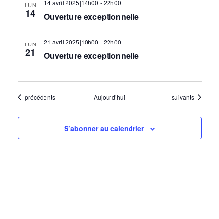
t
14 avril 2025|14h00
-
22h00
LUN
14
Ouverture exceptionnelle
i
21 avril 2025|10h00
-
22h00
LUN
21
Ouverture exceptionnelle
o
n
Évènements
Évènements
précédents
Aujourd’hui
suivants
d
S’abonner au calendrier
e
v