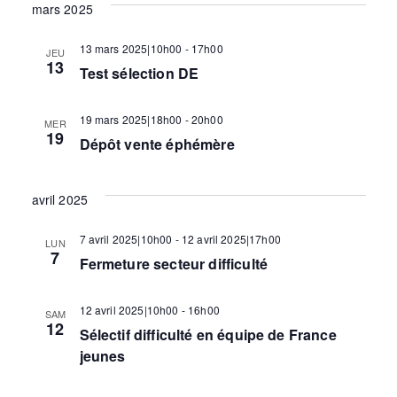
t
s
mars 2025
É
13 mars 2025|10h00
-
17h00
JEU
n
13
Test sélection DE
v
a
è
19 mars 2025|18h00
-
20h00
MER
19
Dépôt vente éphémère
n
v
e
avril 2025
i
m
7 avril 2025|10h00
-
12 avril 2025|17h00
LUN
7
Fermeture secteur difficulté
e
g
n
12 avril 2025|10h00
-
16h00
SAM
12
Sélectif difficulté en équipe de France
a
t
jeunes