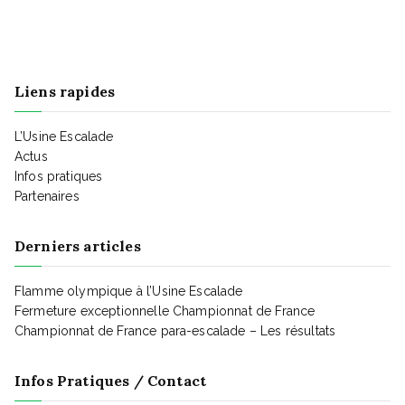
e
m
Liens rapides
e
L’Usine Escalade
Actus
n
Infos pratiques
Partenaires
t
Derniers articles
s
Flamme olympique à l’Usine Escalade
Fermeture exceptionnelle Championnat de France
Championnat de France para-escalade – Les résultats
Infos Pratiques / Contact