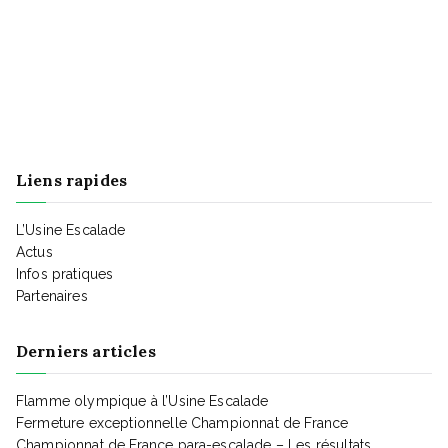
n
e
m
e
Liens rapides
n
t
L’Usine Escalade
Actus
Infos pratiques
Partenaires
Derniers articles
Flamme olympique à l’Usine Escalade
Fermeture exceptionnelle Championnat de France
Championnat de France para-escalade – Les résultats