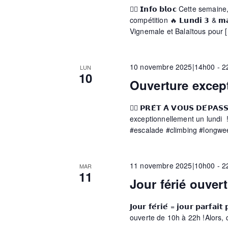
🧗‍♀️ 𝗜𝗻𝗳𝗼 𝗯𝗹𝗼𝗰 Cette se
e
compétition 🔥 𝗟𝘂𝗻𝗱𝗶 𝟯 & 𝗺
Vignemale et Balaïtous pour 
s
10 novembre 2025|14h00
-
2
LUN
10
Ouverture excep
É
🧗‍♂️ 𝗣𝗥𝗘̂𝗧 𝗔̀ 𝗩𝗢𝗨𝗦 𝗗𝗘́
v
exceptionnellement un lundi
#escalade #climbing #longwee
è
11 novembre 2025|10h00
-
2
MAR
11
n
Jour férié ouvert
𝗝𝗼𝘂𝗿 𝗳𝗲́𝗿𝗶𝗲́ = 𝗷𝗼𝘂𝗿 𝗽𝗮
e
ouverte de 10h à 22h !Alors, q