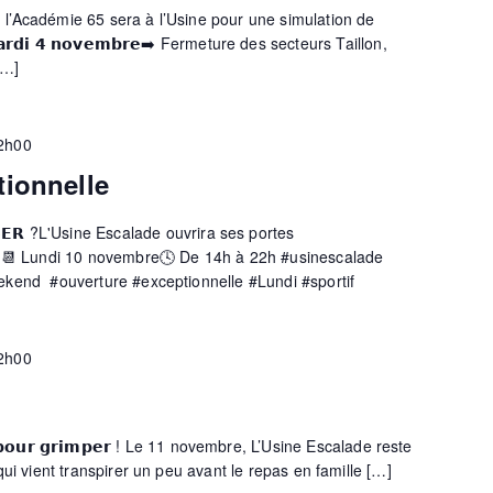
maine, l’Académie 65 sera à l’Usine pour une simulation de
𝗮𝗿𝗱𝗶 𝟰 𝗻𝗼𝘃𝗲𝗺𝗯𝗿𝗲➡️ Fermeture des secteurs Taillon,
[…]
2h00
tionnelle
𝗣𝗔𝗦𝗦𝗘𝗥 ?L'Usine Escalade ouvrira ses portes
 !📆 Lundi 10 novembre🕓 De 14h à 22h #usinescalade
kend #ouverture #exceptionnelle #Lundi #sportif
2h00
𝗳𝗮𝗶𝘁 𝗽𝗼𝘂𝗿 𝗴𝗿𝗶𝗺𝗽𝗲𝗿 ! Le 11 novembre, L’Usine Escalade reste
ui vient transpirer un peu avant le repas en famille […]