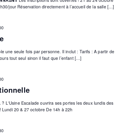
𝗨𝗦𝗦𝗔𝗜𝗡𝗧 Les inscriptions sont ouvertes ! 21 au 24 octobre
h30/jour Réservation directement à l’accueil de la salle […]
00
e
 une seule fois par personne. Il inclut : Tarifs : A partir de
cours tout seul sinon il faut que l’enfant […]
00
tionnelle
𝗦𝗘𝗥 ? L'Usine Escalade ouvrira ses portes les deux lundis des
 ! Lundi 20 & 27 octobre De 14h à 22h
30