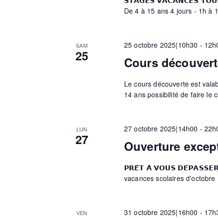
𝗦𝗧𝗔𝗚𝗘𝗦 𝗩𝗔𝗖𝗔𝗡𝗖𝗘𝗦 𝗧
n
De 4 à 15 ans 4 jours - 1h à 1
n
e
m
e
25 octobre 2025|10h30
-
12h
SAM
a
25
n
Cours découvert
t
v
s
Le cours découverte est valable
p
14 ans possibilité de faire le 
a
i
r
27 octobre 2025|14h00
-
22h
m
LUN
27
g
o
Ouverture excep
t
-
𝗣𝗥𝗘̂𝗧 𝗔̀ 𝗩𝗢𝗨𝗦 𝗗𝗘́𝗣𝗔
a
c
vacances scolaires d'octobre
l
é
t
31 octobre 2025|16h00
-
17h
VEN
.