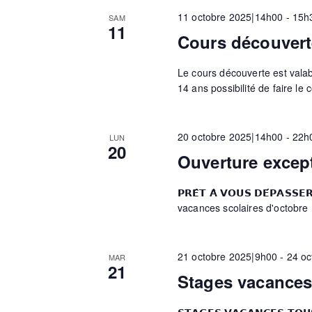
c
-
11 octobre 2025|14h00
-
15h
SAM
e
t
c
11
Cours découvert
i
l
o
é
r
Le cours découverte est valable
n
.
14 ans possibilité de faire le 
n
R
e
c
e
z
c
20 octobre 2025|14h00
-
22h
LUN
u
20
h
h
Ouverture excep
n
e
e
r
𝗣𝗥𝗘̂𝗧 𝗔̀ 𝗩𝗢𝗨𝗦 𝗗𝗘́𝗣𝗔
d
c
e
vacances scolaires d'octobre
a
h
t
e
e
e
r
21 octobre 2025|9h00
-
24 oc
MAR
21
.
É
Stages vacances
v
t
è