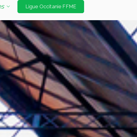
e d'escalade de niveau international à Tarbes et
es
Ligue Occitanie FFME
Jeux Olympiques. Les disciplines sont vitesse
é bloc et mur d’échauffement