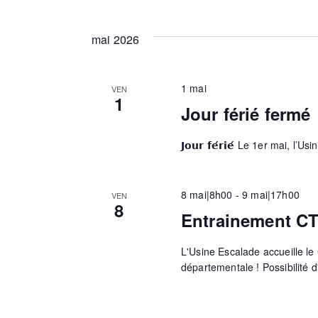
m
mai 2026
e
1 mai
VEN
1
Jour férié fermé
n
𝗝𝗼𝘂𝗿 𝗳𝗲́𝗿𝗶𝗲́ Le 1er mai, 
t
8 mai|8h00
-
9 mai|17h00
VEN
s
8
Entrainement CT
L'Usine Escalade accueille le
départementale ! Possibilité 