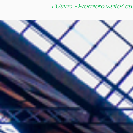
L’Usine
Première visite
Act