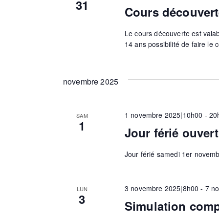
31
Cours découvert
i
Le cours découverte est valable
14 ans possibilité de faire le 
o
n
novembre 2025
d
1 novembre 2025|10h00
-
20
SAM
1
Jour férié ouvert
e
Jour férié samedi 1er novemb
v
3 novembre 2025|8h00
-
7 n
LUN
3
Simulation comp
u