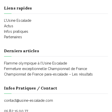
t
Liens rapides
i
L’Usine Escalade
Actus
Infos pratiques
o
Partenaires
n
Derniers articles
Flamme olympique à l’Usine Escalade
d
Fermeture exceptionnelle Championnat de France
Championnat de France para-escalade – Les résultats
e
Infos Pratiques / Contact
v
contact@usine-escalade.com
05 82 15 00 77