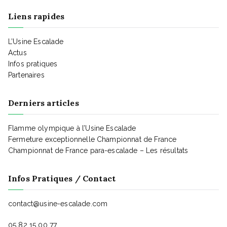
t
Liens rapides
i
L’Usine Escalade
Actus
Infos pratiques
o
Partenaires
n
Derniers articles
Flamme olympique à l’Usine Escalade
d
Fermeture exceptionnelle Championnat de France
Championnat de France para-escalade – Les résultats
e
Infos Pratiques / Contact
v
contact@usine-escalade.com
05 82 15 00 77