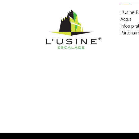
n
n
e
L’Usine 
Actus
m
Infos pra
e
a
Partenair
n
t
v
s
p
a
i
r
m
g
o
t
-
a
c
l
é
t
.