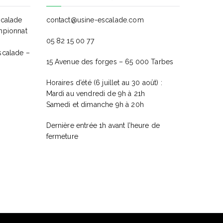
É
scalade
contact@usine-escalade.com
v
mpionnat
05 82 15 00 77
è
scalade –
15 Avenue des forges – 65 000 Tarbes
n
Horaires d’été (6 juillet au 30 août) :
e
Mardi au vendredi de 9h à 21h
Samedi et dimanche 9h à 20h
m
Dernière entrée 1h avant l’heure de
e
fermeture
n
t