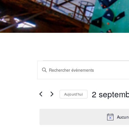
Évènements
for
R
2
septembre
S
2025
a
i
e
s
2 septem
Aujourd’hui
i
c
S
r
é
m
Aucun
l
o
h
e
t