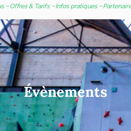
L'Usine Escalade
L'Usine Escalade est la sall
us
Offres & Tarifs
Infos pratiques
Partenair
centre de préparation aux 
difficult
Évènements