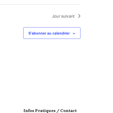
t
Jour suivant
i
o
S’abonner au calendrier
n
d
e
v
u
e
s
Infos Pratiques / Contact