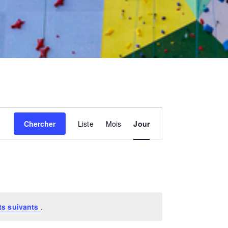
N
Chercher
Liste
Mois
Jour
a
v
i
g
s suivants
.
a