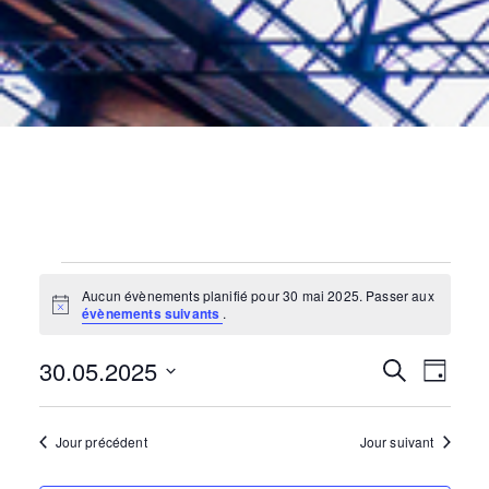
Évènements
for
30
mai
2025
Aucun évènements planifié pour 30 mai 2025. Passer aux
N
évènements suivants
.
o
t
30.05.2025
i
N
R
R
J
c
e
e
o
S
c
a
u
é
h
e
r
Jour précédent
Jour suivant
e
l
v
r
e