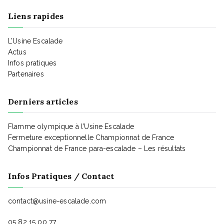
a
t
Liens rapides
t
L’Usine Escalade
Actus
Infos pratiques
i
Partenaires
Derniers articles
o
Flamme olympique à l’Usine Escalade
n
Fermeture exceptionnelle Championnat de France
Championnat de France para-escalade – Les résultats
d
Infos Pratiques / Contact
e
contact@usine-escalade.com
05 82 15 00 77