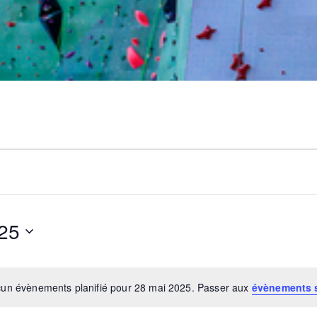
25
un évènements planifié pour 28 mai 2025. Passer aux
évènements 
N
o