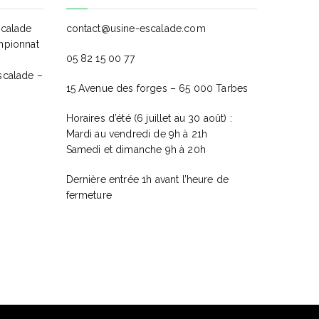
É
scalade
contact@usine-escalade.com
v
mpionnat
05 82 15 00 77
è
scalade –
15 Avenue des forges – 65 000 Tarbes
n
Horaires d’été (6 juillet au 30 août) :
e
Mardi au vendredi de 9h à 21h
Samedi et dimanche 9h à 20h
m
Dernière entrée 1h avant l’heure de
e
fermeture
n
t