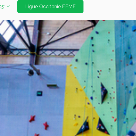
e d'escalade de niveau international à Tarbes et
es
Ligue Occitanie FFME
Jeux Olympiques. Les disciplines sont vitesse
é bloc et mur d’échauffement