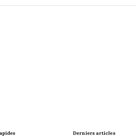
t
i
c
e
apides
Derniers articles