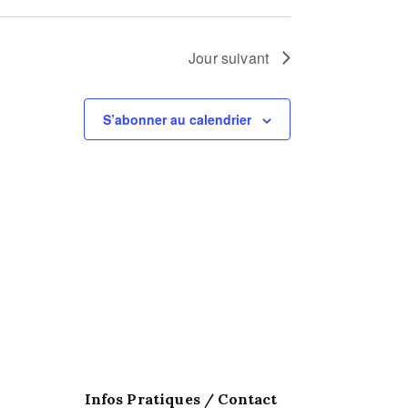
t
Jour suivant
i
o
S’abonner au calendrier
n
d
e
v
u
e
s
Infos Pratiques / Contact