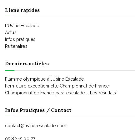
a
t
Liens rapides
t
L’Usine Escalade
Actus
Infos pratiques
i
Partenaires
Derniers articles
o
Flamme olympique à l’Usine Escalade
n
Fermeture exceptionnelle Championnat de France
Championnat de France para-escalade – Les résultats
d
Infos Pratiques / Contact
e
contact@usine-escalade.com
05 82 15 00 77