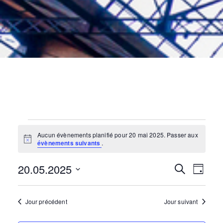
Évènements
for
20
mai
2025
Aucun évènements planifié pour 20 mai 2025. Passer aux
N
évènements suivants
.
o
t
20.05.2025
i
N
R
R
J
c
e
e
o
S
c
a
u
é
h
e
r
Jour précédent
Jour suivant
e
l
v
r
e