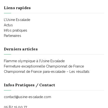
a
t
Liens rapides
t
L’Usine Escalade
Actus
Infos pratiques
i
Partenaires
Derniers articles
o
Flamme olympique à l’Usine Escalade
n
Fermeture exceptionnelle Championnat de France
Championnat de France para-escalade – Les résultats
d
Infos Pratiques / Contact
e
contact@usine-escalade.com
05 82 15 00 77