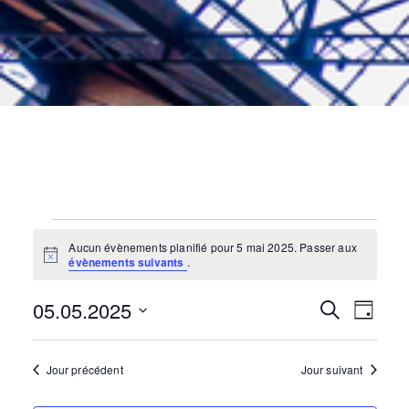
Évènements
for
5
mai
2025
Aucun évènements planifié pour 5 mai 2025. Passer aux
N
évènements suivants
.
o
t
05.05.2025
i
N
R
R
J
c
e
e
o
S
c
a
u
é
h
e
r
Jour précédent
Jour suivant
e
l
v
r
e