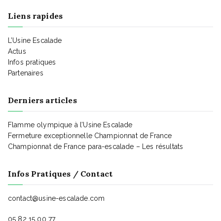
t
Liens rapides
i
L’Usine Escalade
Actus
Infos pratiques
o
Partenaires
n
Derniers articles
Flamme olympique à l’Usine Escalade
d
Fermeture exceptionnelle Championnat de France
Championnat de France para-escalade – Les résultats
e
Infos Pratiques / Contact
v
contact@usine-escalade.com
05 82 15 00 77