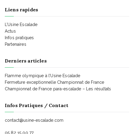
t
Liens rapides
i
L’Usine Escalade
Actus
Infos pratiques
o
Partenaires
n
Derniers articles
Flamme olympique à l’Usine Escalade
d
Fermeture exceptionnelle Championnat de France
Championnat de France para-escalade – Les résultats
e
Infos Pratiques / Contact
v
contact@usine-escalade.com
05 82 15 00 77