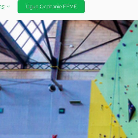
e d'escalade de niveau international à Tarbes et
es
Ligue Occitanie FFME
Jeux Olympiques. Les disciplines sont vitesse
é bloc et mur d’échauffement