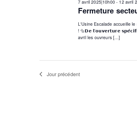
7 avril 2025|10h00
-
12 avril
c
-
Fermeture secteu
e
t
c
i
l
L'Usine Escalade accueille le 
o
é
r
! 🔩𝗗𝗲 𝗹'𝗼𝘂𝘃𝗲𝗿𝘁𝘂𝗿𝗲 𝘀𝗽𝗲́𝗰𝗶
n
.
avril les ouvreurs […]
n
R
e
c
e
z
c
u
h
h
n
e
Jour précédent
e
r
d
c
e
a
h
t
e
e
e
r
.
É
v
t
è