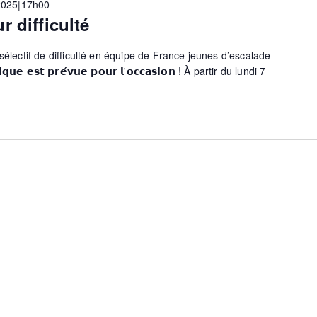
 2025|17h00
r difficulté
sélectif de difficulté en équipe de France jeunes d’escalade
𝗳𝗶𝗾𝘂𝗲 𝗲𝘀𝘁 𝗽𝗿𝗲́𝘃𝘂𝗲 𝗽𝗼𝘂𝗿 𝗹'𝗼𝗰𝗰𝗮𝘀𝗶𝗼𝗻 ! À partir du lundi 7