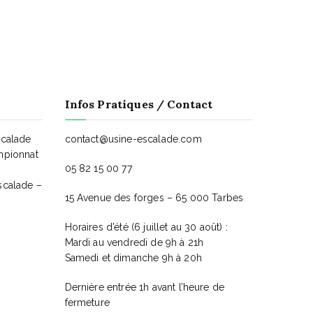
É
v
è
n
Infos Pratiques / Contact
e
scalade
contact@usine-escalade.com
mpionnat
m
05 82 15 00 77
scalade –
e
15 Avenue des forges – 65 000 Tarbes
n
Horaires d’été (6 juillet au 30 août) :
Mardi au vendredi de 9h à 21h
t
Samedi et dimanche 9h à 20h
Dernière entrée 1h avant l’heure de
fermeture