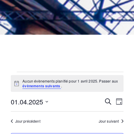
Évènements
for
1
avril
2025
Aucun évènements planifié pour 1 avril 2025. Passer aux
N
évènements suivants
.
o
t
01.04.2025
i
N
R
R
J
c
e
e
o
S
c
a
u
é
h
e
r
Jour précédent
Jour suivant
e
l
v
r
e