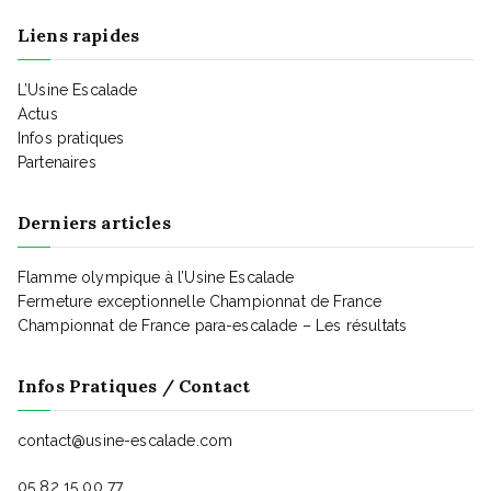
a
t
Liens rapides
t
L’Usine Escalade
Actus
Infos pratiques
i
Partenaires
Derniers articles
o
Flamme olympique à l’Usine Escalade
n
Fermeture exceptionnelle Championnat de France
Championnat de France para-escalade – Les résultats
d
Infos Pratiques / Contact
e
contact@usine-escalade.com
05 82 15 00 77