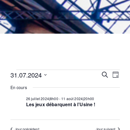
Évènements
31.07.2024
for
N
R
R
31
juillet
J
2024
e
o
S
c
a
En cours
u
é
h
e
r
e
l
26 juillet 2024|8h00
-
11 août 2024|20h00
v
r
Les jeux débarquent à l’Usine !
e
c
c
i
c
h
e
t
g
i
Jour précédent
Jour suivant