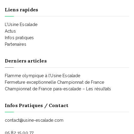
t
Liens rapides
i
L’Usine Escalade
Actus
Infos pratiques
o
Partenaires
n
Derniers articles
Flamme olympique à l’Usine Escalade
d
Fermeture exceptionnelle Championnat de France
Championnat de France para-escalade – Les résultats
e
Infos Pratiques / Contact
v
contact@usine-escalade.com
05 82 15 00 77