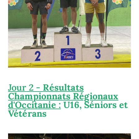
Jour
2 -
Résultats
Championnats Régionaux
d'Occitanie :
U16, Séniors et
Vétérans