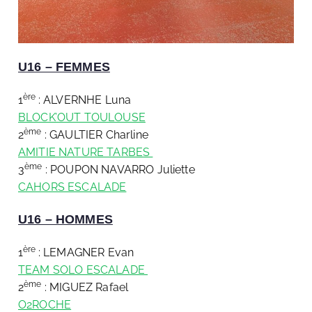
U16 – FEMMES
ère
1
: ALVERNHE Luna
BLOCK’OUT TOULOUSE
ème
2
: GAULTIER Charline
AMITIE NATURE TARBES
ème
3
: POUPON NAVARRO Juliette
CAHORS ESCALADE
U16 – HOMMES
ère
1
: LEMAGNER Evan
TEAM SOLO ESCALADE
ème
2
: MIGUEZ Rafael
O2ROCHE