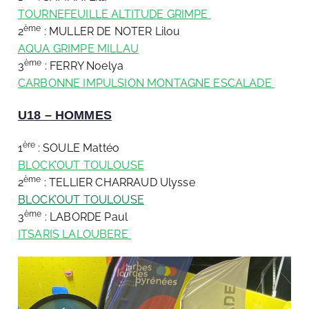
TOURNEFEUILLE ALTITUDE GRIMPE
ème
2
: MULLER DE NOTER Lilou
AQUA GRIMPE MILLAU
ème
3
: FERRY Noelya
CARBONNE IMPULSION MONTAGNE ESCALADE
U18 – HOMMES
ère
1
: SOULE Mattéo
BLOCK’OUT TOULOUSE
ème
2
: TELLIER CHARRAUD Ulysse
BLOCK’OUT TOULOUSE
ème
3
: LABORDE Paul
ITSARIS LALOUBERE