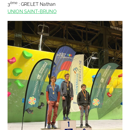
ème
3
: GRELET Nathan
UNION SAINT-BRUNO