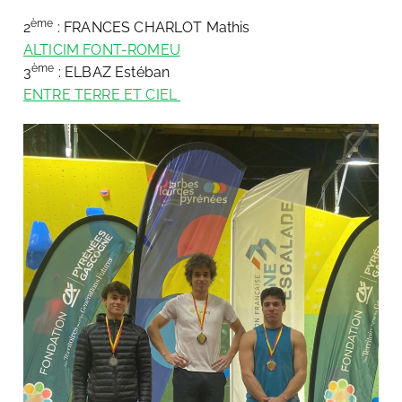
ème
2
: FRANCES CHARLOT Mathis
ALTICIM FONT-ROMEU
ème
3
: ELBAZ Estéban
ENTRE TERRE ET CIEL