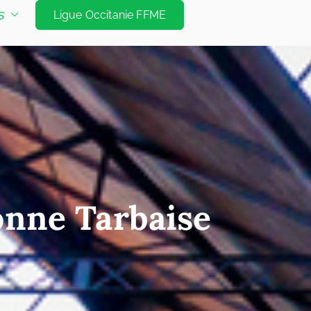
e d'escalade de niveau international à Tarbes et
s
Ligue Occitanie FFME
Jeux Olympiques. Les disciplines sont vitesse
é bloc et mur d’échauffement
onne Tarbaise