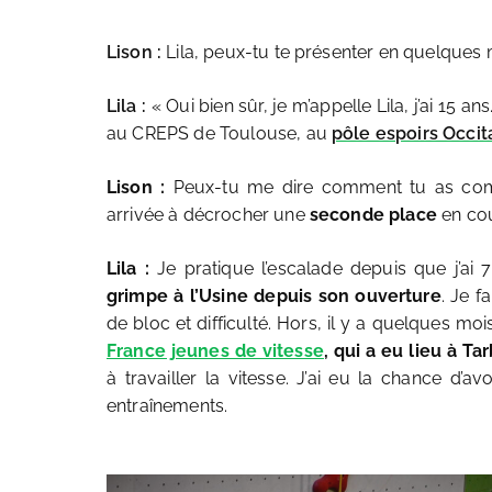
Lison :
Lila, peux-tu te présenter en quelques 
Lila :
« Oui
bien sûr, je m’appelle Lila, j’ai 15 
au CREPS de Toulouse, au
pôle espoirs Occit
Lison :
Peux-tu me dire comment tu as com
arrivée à décrocher une
seconde place
en co
Lila :
Je pratique l’escalade depuis que j’a
grimpe à l’Usine depuis son ouverture
. Je f
de bloc et difficulté. Hors, il y a quelques moi
France jeunes de vitesse
, qui a eu lieu à Ta
à travailler la vitesse. J’ai eu la chance d’
entraînements.