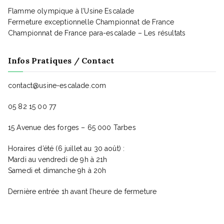
v
Flamme olympique à l’Usine Escalade
Fermeture exceptionnelle Championnat de France
Championnat de France para-escalade – Les résultats
u
Infos Pratiques / Contact
e
contact@usine-escalade.com
s
05 82 15 00 77
15 Avenue des forges – 65 000 Tarbes
É
Horaires d’été (6 juillet au 30 août) :
Mardi au vendredi de 9h à 21h
v
Samedi et dimanche 9h à 20h
Dernière entrée 1h avant l’heure de fermeture
è