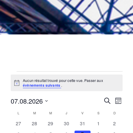
Évènements
Aucun résultat trouvé pour cette vue. Passer aux
N
évènements suivants
.
o
t
07.08.2026
i
N
R
R
M
c
e
e
o
S
c
a
L
LUNDI
M
MARDI
M
MERCREDI
J
JEUDI
V
VENDREDI
S
SAMEDI
D
DIMANCH
C
i
é
h
e
s
0
0
0
0
0
0
0
27
28
29
30
31
1
e
2
l
v
r
é
é
é
é
é
é
é
e