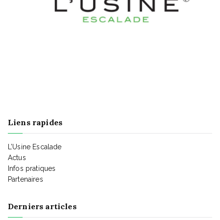
n
a
t
e
t
m
i
e
o
Liens rapides
n
n
L’Usine Escalade
t
Actus
d
Infos pratiques
Partenaires
s
e
Derniers articles