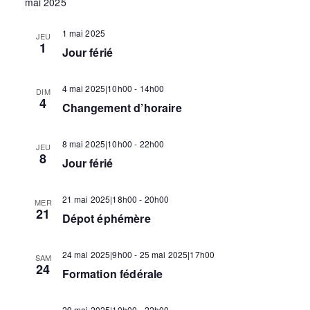
h
mai 2025
o
a
n
1 mai 2025
JEU
n
e
t
1
Jour férié
e
i
z
r
4 mai 2025|10h00
-
14h00
DIM
u
4
o
Changement d’horaire
n
e
c
n
8 mai 2025|10h00
-
22h00
d
JEU
8
Jour férié
d
a
h
t
e
e
21 mai 2025|18h00
-
20h00
MER
21
.
Dépot éphémère
e
v
u
24 mai 2025|9h00
-
25 mai 2025|17h00
SAM
e
24
Formation fédérale
e
29 mai 2025|10h00
-
22h00