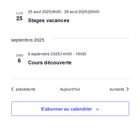
t
25 août 2025|9h00
-
29 août 2025|20h00
LUN
25
Stages vacances
i
septembre 2025
o
6 septembre 2025|14h00
-
16h30
SAM
6
n
Cours découverte
d
Évènements
Évènements
précédents
Aujourd’hui
suivants
e
S’abonner au calendrier
v