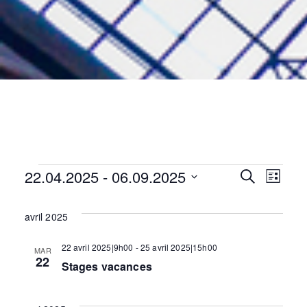
Évènements
22.04.2025
 - 
06.09.2025
N
R
R
L
e
i
S
c
a
s
é
h
avril 2025
e
t
e
l
v
e
r
e
22 avril 2025|9h00
-
25 avril 2025|15h00
MAR
c
22
c
i
c
Stages vacances
h
e
t
g
i