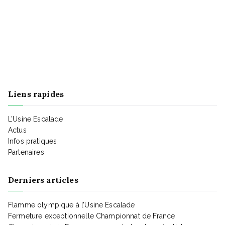
e
m
e
Liens rapides
n
L’Usine Escalade
t
Actus
Infos pratiques
Partenaires
s
Derniers articles
Flamme olympique à l’Usine Escalade
Fermeture exceptionnelle Championnat de France