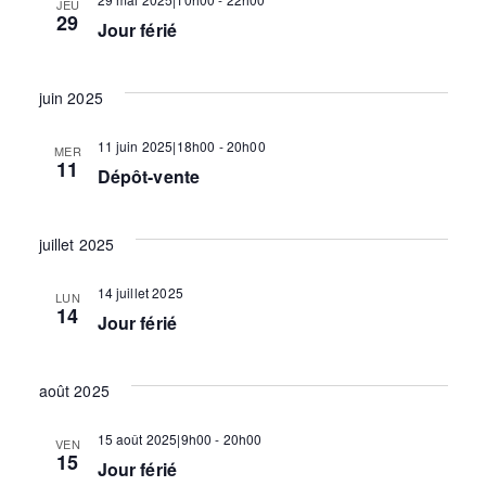
t
s
JEU
29
Jour férié
É
n
juin 2025
v
a
è
11 juin 2025|18h00
-
20h00
MER
11
Dépôt-vente
n
v
e
juillet 2025
i
m
14 juillet 2025
LUN
14
Jour férié
e
g
n
août 2025
a
t
15 août 2025|9h00
-
20h00
VEN
15
Jour férié