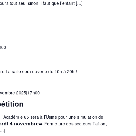
cours tout seul sinon il faut que l’enfant […]
h00
re La salle sera ouverte de 10h à 20h !
ovembre 2025|17h00
étition
maine, l’Académie 65 sera à l’Usine pour une simulation de
𝗮𝗿𝗱𝗶 𝟰 𝗻𝗼𝘃𝗲𝗺𝗯𝗿𝗲➡️ Fermeture des secteurs Taillon,
[…]