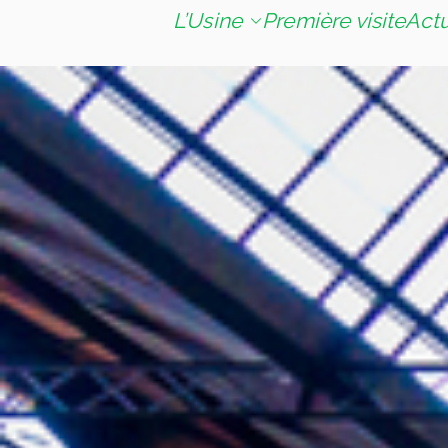
L’Usine
Première visite
Act