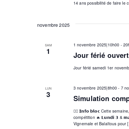
14 ans possibilité de faire le 
m
novembre 2025
e
1 novembre 2025|10h00
-
20
SAM
n
1
Jour férié ouvert
t
Jour férié samedi 1er novemb
s
3 novembre 2025|8h00
-
7 n
LUN
3
Simulation comp
🧗‍♀️ 𝗜𝗻𝗳𝗼 𝗯𝗹𝗼𝗰 Cette se
compétition 🔥 𝗟𝘂𝗻𝗱𝗶 𝟯 & 𝗺
Vignemale et Balaïtous pour 