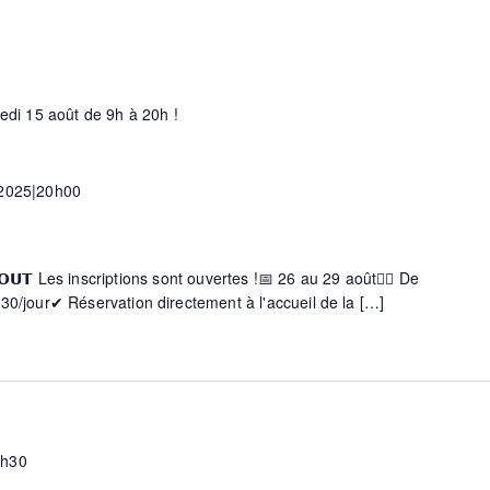
redi 15 août de 9h à 20h !
 2025|20h00
s
 𝗔𝗢𝗨𝗧 Les inscriptions sont ouvertes !📅 26 au 29 août🧗‍♀️ De
h30/jour✔ Réservation directement à l'accueil de la […]
6h30