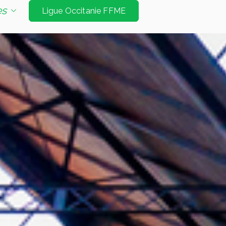
e d'escalade de niveau international à Tarbes et
es
Ligue Occitanie FFME
Jeux Olympiques. Les disciplines sont vitesse
é bloc et mur d’échauffement