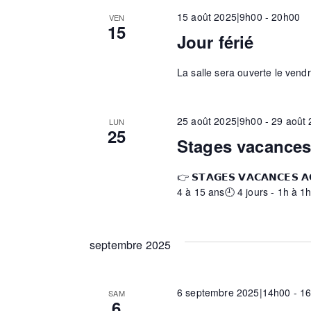
c
-
15 août 2025|9h00
-
20h00
VEN
e
t
c
15
Jour férié
i
l
o
é
r
La salle sera ouverte le vend
n
.
n
R
e
c
e
25 août 2025|9h00
-
29 août
LUN
z
c
25
Stages vacance
u
h
h
n
e
👉 𝗦𝗧𝗔𝗚𝗘𝗦 𝗩𝗔𝗖𝗔𝗡𝗖𝗘𝗦
e
r
4 à 15 ans🕘 4 jours - 1h à 1
d
c
e
a
h
t
e
septembre 2025
e
e
r
.
É
v
t
6 septembre 2025|14h00
-
1
SAM
6
è