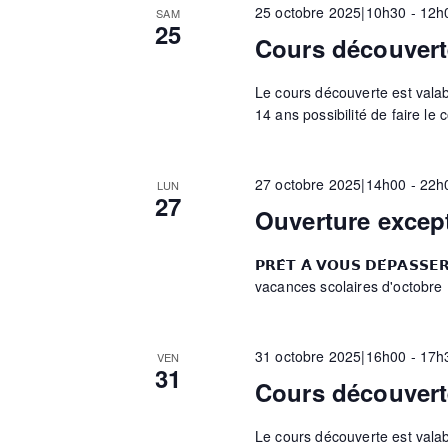
25 octobre 2025|10h30
-
12h
SAM
25
e
Cours découvert
Le cours découverte est valable
s
14 ans possibilité de faire le 
É
27 octobre 2025|14h00
-
22h
LUN
27
Ouverture excep
v
𝗣𝗥𝗘̂𝗧 𝗔̀ 𝗩𝗢𝗨𝗦 𝗗𝗘́𝗣𝗔
vacances scolaires d'octobre
è
n
31 octobre 2025|16h00
-
17h
VEN
31
Cours découvert
e
Le cours découverte est valable