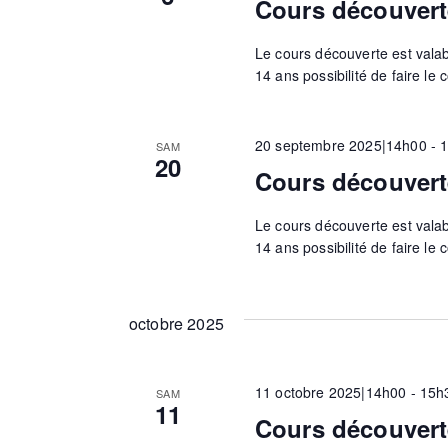
Cours découvert
n
n
e
Le cours découverte est valable
m
14 ans possibilité de faire le 
e
a
n
t
20 septembre 2025|14h00
-
SAM
20
v
s
Cours découvert
p
a
i
Le cours découverte est valable
r
14 ans possibilité de faire le 
m
g
o
t
octobre 2025
-
a
c
l
11 octobre 2025|14h00
-
15h
SAM
11
é
t
Cours découvert
.