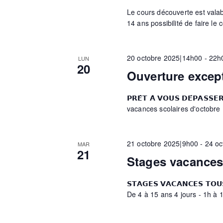
Le cours découverte est valable
i
14 ans possibilité de faire le 
o
20 octobre 2025|14h00
-
22h
LUN
20
Ouverture excep
n
𝗣𝗥𝗘̂𝗧 𝗔̀ 𝗩𝗢𝗨𝗦 𝗗𝗘́𝗣𝗔
vacances scolaires d'octobre
d
21 octobre 2025|9h00
-
24 oc
e
MAR
21
Stages vacances
v
𝗦𝗧𝗔𝗚𝗘𝗦 𝗩𝗔𝗖𝗔𝗡𝗖𝗘𝗦 𝗧
De 4 à 15 ans 4 jours - 1h à 1
u