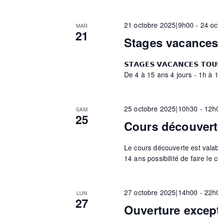
m
21 octobre 2025|9h00
-
24 oc
MAR
21
Stages vacances
e
𝗦𝗧𝗔𝗚𝗘𝗦 𝗩𝗔𝗖𝗔𝗡𝗖𝗘𝗦 𝗧
De 4 à 15 ans 4 jours - 1h à 1
n
25 octobre 2025|10h30
-
12h
t
SAM
25
Cours découvert
s
Le cours découverte est valable
14 ans possibilité de faire le 
27 octobre 2025|14h00
-
22h
LUN
27
Ouverture excep