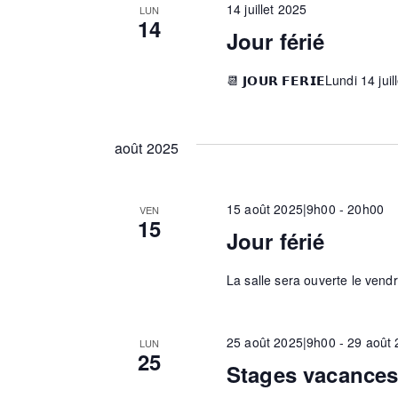
14 juillet 2025
LUN
n
14
n
Jour férié
e
m
e
📆 𝗝𝗢𝗨𝗥 𝗙𝗘𝗥𝗜𝗘Lundi 14 ju
a
n
t
v
s
août 2025
p
a
i
15 août 2025|9h00
-
20h00
VEN
r
15
Jour férié
m
g
o
t
La salle sera ouverte le vend
-
a
c
25 août 2025|9h00
-
29 août
LUN
l
25
Stages vacance
é
t
.