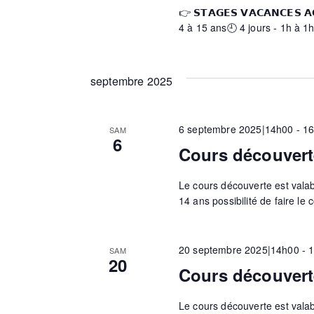
👉 𝗦𝗧𝗔𝗚𝗘𝗦 𝗩𝗔𝗖𝗔𝗡𝗖𝗘𝗦
i
4 à 15 ans🕘 4 jours - 1h à 1
o
septembre 2025
n
6 septembre 2025|14h00
-
1
SAM
6
Cours découvert
d
Le cours découverte est valable
14 ans possibilité de faire le 
e
v
20 septembre 2025|14h00
-
SAM
20
Cours découvert
u
Le cours découverte est valable