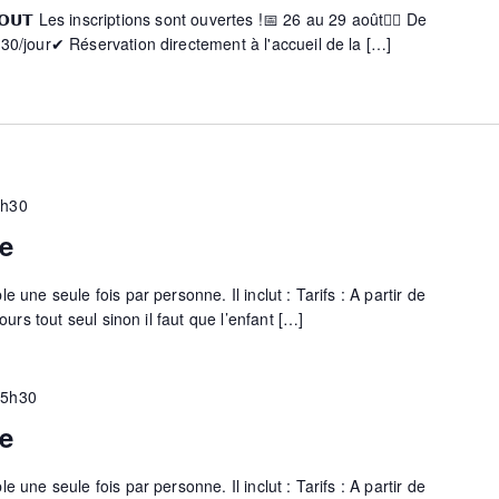
 𝗔𝗢𝗨𝗧 Les inscriptions sont ouvertes !📅 26 au 29 août🧗‍♀️ De
h30/jour✔ Réservation directement à l'accueil de la […]
6h30
e
 une seule fois par personne. Il inclut : Tarifs : A partir de
cours tout seul sinon il faut que l’enfant […]
15h30
e
 une seule fois par personne. Il inclut : Tarifs : A partir de