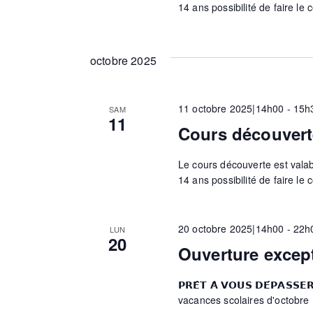
14 ans possibilité de faire le 
e
octobre 2025
s
11 octobre 2025|14h00
-
15h
SAM
É
11
Cours découvert
v
Le cours découverte est valable
14 ans possibilité de faire le 
è
20 octobre 2025|14h00
-
22h
LUN
20
n
Ouverture excep
𝗣𝗥𝗘̂𝗧 𝗔̀ 𝗩𝗢𝗨𝗦 𝗗𝗘́𝗣𝗔
e
vacances scolaires d'octobre