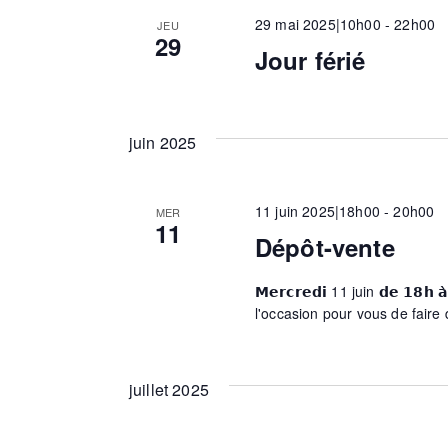
c
-
29 mai 2025|10h00
-
22h00
JEU
e
t
c
29
Jour férié
i
l
o
é
r
n
.
n
R
juin 2025
e
c
e
z
c
u
11 juin 2025|18h00
-
20h00
h
MER
h
11
n
e
Dépôt-vente
e
r
d
c
e
𝗠𝗲𝗿𝗰𝗿𝗲𝗱𝗶 11 juin 𝗱𝗲 𝟭
a
h
l'occasion pour vous de faire
t
e
e
e
r
.
É
juillet 2025
v
t
è