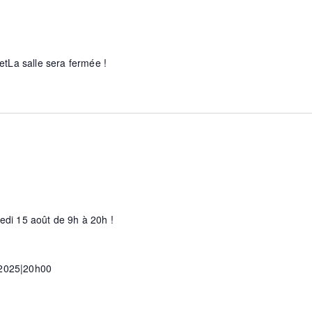
illetLa salle sera fermée !
redi 15 août de 9h à 20h !
 2025|20h00
s