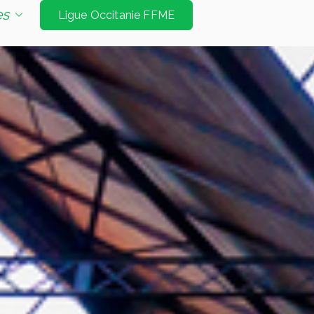
e d'escalade de niveau international à Tarbes et
es
Ligue Occitanie FFME
Jeux Olympiques. Les disciplines sont vitesse
é bloc et mur d’échauffement