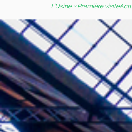
L’Usine
Première visite
Act