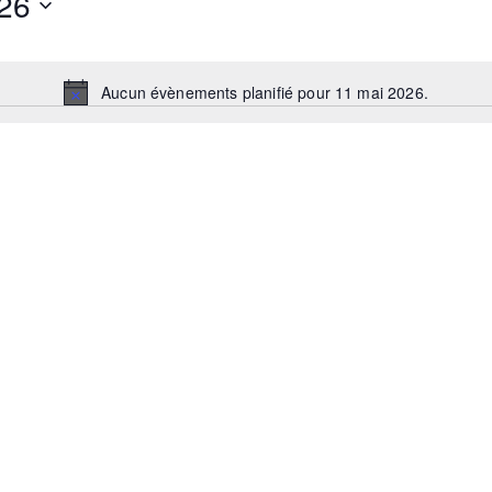
26
Aucun évènements planifié pour 11 mai 2026.
N
o
t
i
c
e