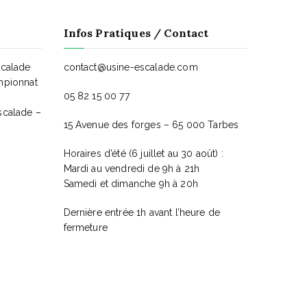
u
Infos Pratiques / Contact
e
s
scalade
contact@usine-escalade.com
mpionnat
05 82 15 00 77
É
scalade –
15 Avenue des forges – 65 000 Tarbes
v
Horaires d’été (6 juillet au 30 août) :
è
Mardi au vendredi de 9h à 21h
Samedi et dimanche 9h à 20h
n
Dernière entrée 1h avant l’heure de
e
fermeture
m
e