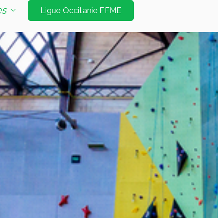
e d'escalade de niveau international à Tarbes et
es
Ligue Occitanie FFME
Jeux Olympiques. Les disciplines sont vitesse
é bloc et mur d’échauffement