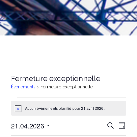
Fermeture exceptionnelle
Évènements
Fermeture exceptionnelle
Évènements
Aucun évènements planifié pour 21 avril 2026.
N
o
t
for
21.04.2026
N
R
R
i
J
c
e
o
S
e
c