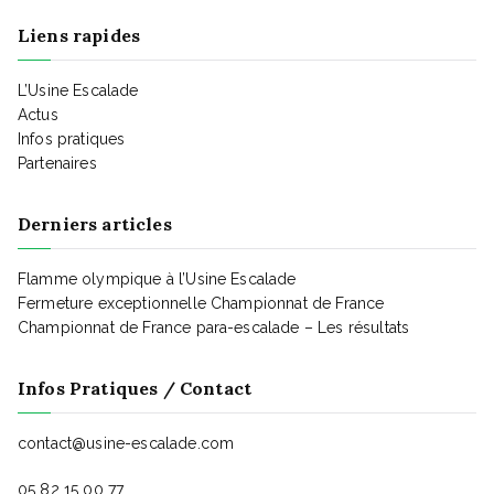
e
g
Liens rapides
n
L’Usine Escalade
a
t
Actus
Infos pratiques
Partenaires
t
Derniers articles
i
Flamme olympique à l’Usine Escalade
Fermeture exceptionnelle Championnat de France
o
Championnat de France para-escalade – Les résultats
n
Infos Pratiques / Contact
contact@usine-escalade.com
d
05 82 15 00 77