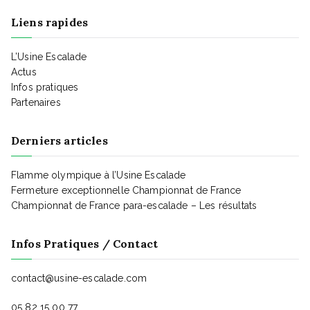
e
g
Liens rapides
n
L’Usine Escalade
a
t
Actus
Infos pratiques
Partenaires
t
Derniers articles
i
Flamme olympique à l’Usine Escalade
Fermeture exceptionnelle Championnat de France
o
Championnat de France para-escalade – Les résultats
n
Infos Pratiques / Contact
contact@usine-escalade.com
d
05 82 15 00 77