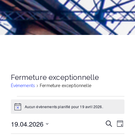
Fermeture exceptionnelle
Évènements
Fermeture exceptionnelle
Évènements
Aucun évènements planifié pour 19 avril 2026.
N
o
t
for
19.04.2026
N
R
R
i
J
c
e
o
S
e
c