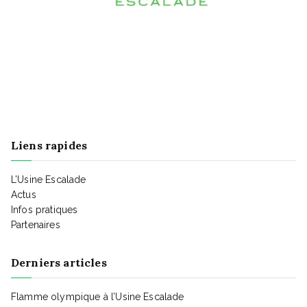
è
e
g
n
n
a
t
e
t
m
Liens rapides
i
e
L’Usine Escalade
o
Actus
Infos pratiques
n
Partenaires
n
Derniers articles
t
d
Flamme olympique à l’Usine Escalade