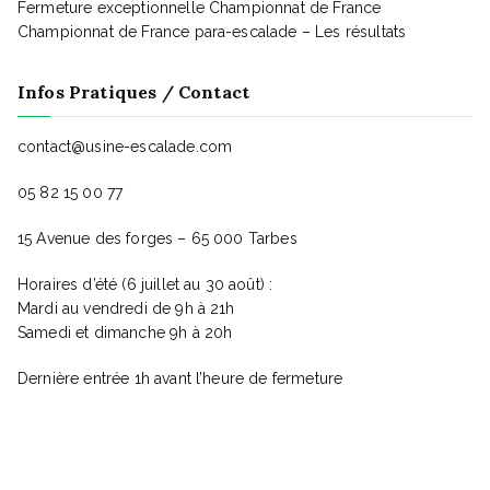
s
Fermeture exceptionnelle Championnat de France
e
Championnat de France para-escalade – Les résultats
Infos Pratiques / Contact
v
contact@usine-escalade.com
u
05 82 15 00 77
e
15 Avenue des forges – 65 000 Tarbes
Horaires d’été (6 juillet au 30 août) :
s
Mardi au vendredi de 9h à 21h
Samedi et dimanche 9h à 20h
É
Dernière entrée 1h avant l’heure de fermeture
v