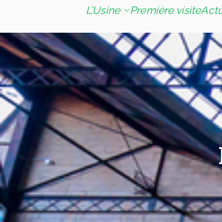
L’Usine
Première visite
Act