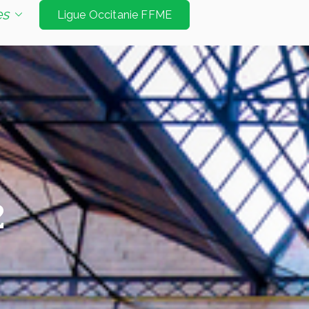
e d'escalade de niveau international à Tarbes et
es
Ligue Occitanie FFME
Jeux Olympiques. Les disciplines sont vitesse
é bloc et mur d’échauffement
2