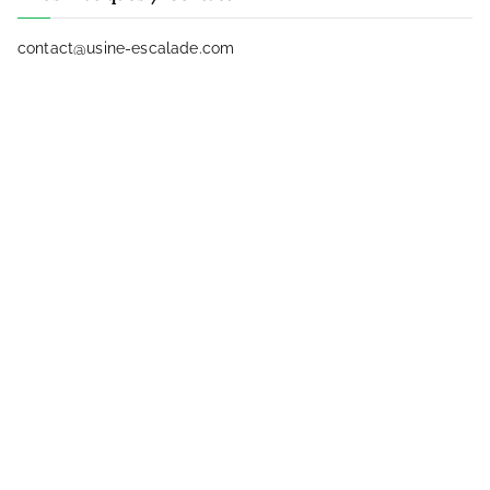
contact@usine-escalade.com
05 82 15 00 77
15 Avenue des forges – 65 000 Tarbes
Horaires d’été (6 juillet au 30 août) :
Mardi au vendredi de 9h à 21h
Samedi et dimanche 9h à 20h
Dernière entrée 1h avant l’heure de fermeture
Mentions légales
Conditions générales de vente