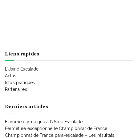
n
a
t
e
t
m
i
Liens rapides
e
o
L’Usine Escalade
Actus
n
Infos pratiques
n
Partenaires
t
d
Derniers articles
s
Flamme olympique à l’Usine Escalade
e
Fermeture exceptionnelle Championnat de France
Championnat de France para-escalade – Les résultats