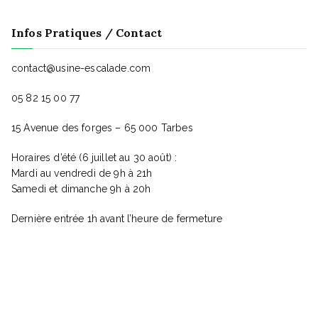
v
Infos Pratiques / Contact
u
contact@usine-escalade.com
05 82 15 00 77
e
15 Avenue des forges – 65 000 Tarbes
s
Horaires d’été (6 juillet au 30 août) :
Mardi au vendredi de 9h à 21h
Samedi et dimanche 9h à 20h
É
Dernière entrée 1h avant l’heure de fermeture
v
è