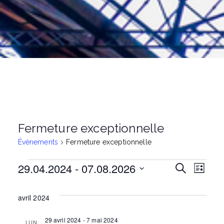
Fermeture exceptionnelle
Évènements
Fermeture exceptionnelle
29.04.2024
 - 
07.08.2026
Évènements
N
R
R
L
e
i
S
c
a
s
é
h
avril 2024
e
t
e
l
v
e
r
e
29 avril 2024
-
7 mai 2024
LUN