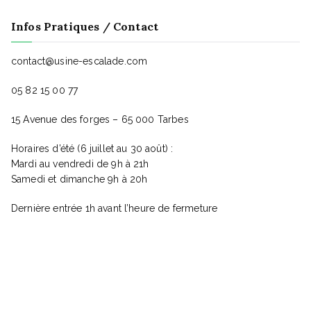
v
Infos Pratiques / Contact
u
contact@usine-escalade.com
05 82 15 00 77
e
15 Avenue des forges – 65 000 Tarbes
s
Horaires d’été (6 juillet au 30 août) :
Mardi au vendredi de 9h à 21h
Samedi et dimanche 9h à 20h
É
Dernière entrée 1h avant l’heure de fermeture
v
è