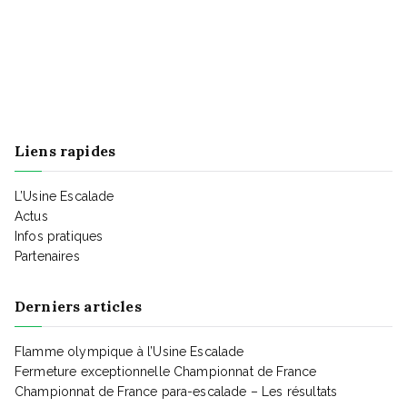
a
t
t
i
Liens rapides
o
L’Usine Escalade
Actus
Infos pratiques
n
Partenaires
d
Derniers articles
Flamme olympique à l’Usine Escalade
e
Fermeture exceptionnelle Championnat de France
Championnat de France para-escalade – Les résultats