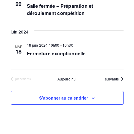
c
29
c
i
c
Salle fermée – Préparation et
h
e
t
déroulement compétition
g
i
h
o
a
juin 2024
n
n
e
t
18 juin 2024|10h00
-
16h30
MAR
e
18
Fermeture exceptionnelle
i
z
r
u
o
n
Évènements
Aujourd’hui
suivants
Évènements
précédents
e
c
n
d
d
a
S’abonner au calendrier
h
t
e
e
.
e
v