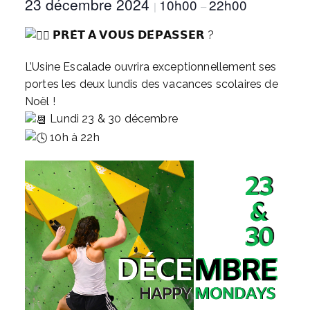
23 décembre 2024
10h00
22h00
|
–
𝗣𝗥𝗘̂𝗧 𝗔̀ 𝗩𝗢𝗨𝗦 𝗗𝗘́𝗣𝗔𝗦𝗦𝗘𝗥 ?
L’Usine Escalade ouvrira exceptionnellement ses
portes les deux lundis des vacances scolaires de
Noël !
Lundi 23 & 30 décembre
10h à 22h