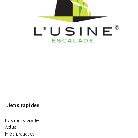
n
É
v
è
n
e
m
e
n
Liens rapides
t
L’Usine Escalade
Actus
Infos pratiques