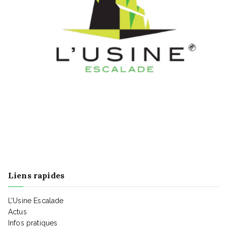
É
v
è
n
e
m
e
n
t
Liens rapides
L’Usine Escalade
Actus
Infos pratiques