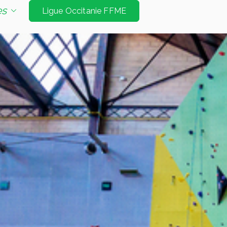
e d'escalade de niveau international à Tarbes et
es
Ligue Occitanie FFME
Jeux Olympiques. Les disciplines sont vitesse
é bloc et mur d’échauffement