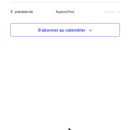
t
Évènements
précédents
Aujourd’hui
Évènements
suivants
i
S’abonner au calendrier
o
n
d
e
v