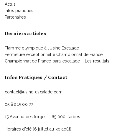
e
Actus
Infos pratiques
Partenaires
m
Derniers articles
e
Flamme olympique à l’Usine Escalade
Fermeture exceptionnelle Championnat de France
n
Championnat de France para-escalade – Les résultats
t
Infos Pratiques / Contact
contact@usine-escalade.com
s
05 82 15 00 77
15 Avenue des forges – 65 000 Tarbes
Horaires d’été (6 juillet au 30 août) :