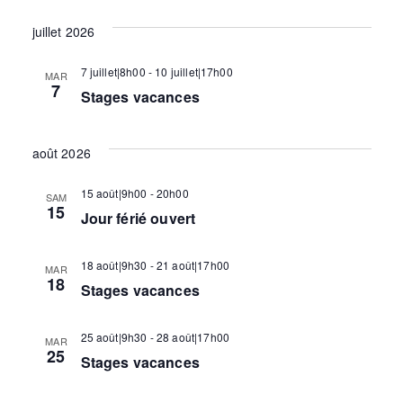
t
s
juillet 2026
É
n
7 juillet|8h00
-
10 juillet|17h00
MAR
v
7
Stages vacances
a
è
août 2026
n
v
15 août|9h00
-
20h00
e
SAM
15
Jour férié ouvert
i
m
18 août|9h30
-
21 août|17h00
MAR
e
18
g
Stages vacances
n
25 août|9h30
-
28 août|17h00
MAR
a
t
25
Stages vacances