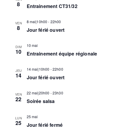
h
8
o
Entrainement CT31/32
a
n
n
e
t
8 mai|10h00
-
22h00
VEN
e
8
Jour férié ouvert
i
z
r
u
o
10 mai
DIM
n
10
Entrainement équipe régionale
e
c
n
d
14 mai|10h00
-
22h00
d
a
JEU
14
h
Jour férié ouvert
t
e
e
.
22 mai|20h00
-
23h30
VEN
e
v
22
Soirée salsa
u
e
25 mai
LUN
e
25
Jour férié fermé