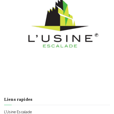
u
e
s
É
v
è
n
Liens rapides
L’Usine Escalade