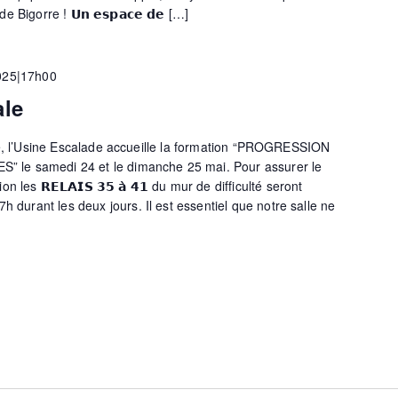
Bigorre ! 𝗨𝗻 𝗲𝘀𝗽𝗮𝗰𝗲 𝗱𝗲 […]
025|17h00
ale
le, l’Usine Escalade accueille la formation “PROGRESSION
le samedi 24 et le dimanche 25 mai. Pour assurer le
les 𝗥𝗘𝗟𝗔𝗜𝗦 𝟯𝟱 𝗮̀ 𝟰𝟭 du mur de difficulté seront
’à 17h durant les deux jours. Il est essentiel que notre salle ne