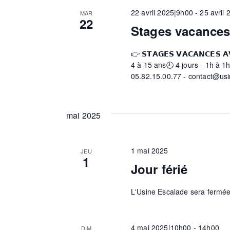
c
-
22 avril 2025|9h00
-
25 avril
MAR
e
t
c
22
Stages vacance
i
l
o
é
r
👉 𝗦𝗧𝗔𝗚𝗘𝗦 𝗩𝗔𝗖𝗔𝗡𝗖𝗘𝗦 
n
.
4 à 15 ans🕘 4 jours - 1h à 1h
n
R
05.82.15.00.77 - contact@us
e
c
e
z
c
u
h
mai 2025
h
n
e
e
r
d
c
e
1 mai 2025
JEU
1
a
h
Jour férié
t
e
e
e
r
L'Usine Escalade sera fermée 
.
É
v
t
è
4 mai 2025|10h00
-
14h00
DIM