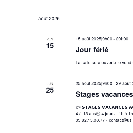
m
août 2025
e
15 août 2025|9h00
-
20h00
VEN
15
Jour férié
n
La salle sera ouverte le vend
t
25 août 2025|9h00
-
29 août
LUN
s
25
Stages vacance
👉 𝗦𝗧𝗔𝗚𝗘𝗦 𝗩𝗔𝗖𝗔𝗡𝗖𝗘𝗦
4 à 15 ans🕘 4 jours - 1h à 1h
05.82.15.00.77 - contact@us