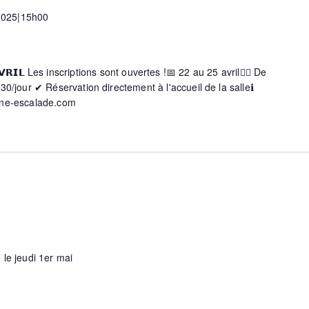
 2025|15h00
s
𝗔𝗩𝗥𝗜𝗟 Les inscriptions sont ouvertes !📅 22 au 25 avril🧗‍♀️ De
30/jour ✔ Réservation directement à l'accueil de la salleℹ
ine-escalade.com
le jeudi 1er mai