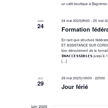
un café-boutique à Bagnères de 
i
24 mai 2025|9h00
-
25 mai 2
SAM
o
24
Formation fédér
n
En tant que structure fédéra
ET ASSISTANCE SUR CORDES” 
bon déroulement de la formation 
d
𝗜𝗡𝗔𝗖𝗖𝗘𝗦𝗦𝗜𝗕𝗟𝗘𝗦 jusqu
[…]
e
29 mai 2025|10h00
-
22h00
JEU
29
Jour férié
v
u
juin 2025