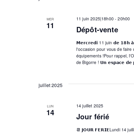
e
11 juin 2025|18h00
-
20h00
MER
11
Dépôt-vente
s
𝗠𝗲𝗿𝗰𝗿𝗲𝗱𝗶 11 juin 𝗱𝗲 𝟭
É
l'occasion pour vous de faire
équipements !Pour rappel, l'
de Bigorre ! 𝗨𝗻 𝗲𝘀𝗽𝗮𝗰𝗲 𝗱𝗲 𝗽𝗮
v
juillet 2025
è
n
14 juillet 2025
LUN
14
Jour férié
e
📆 𝗝𝗢𝗨𝗥 𝗙𝗘𝗥𝗜𝗘Lundi 14 ju