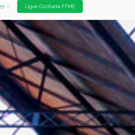
e d'escalade de niveau international à Tarbes et
es
Ligue Occitanie FFME
Jeux Olympiques. Les disciplines sont vitesse
é bloc et mur d’échauffement