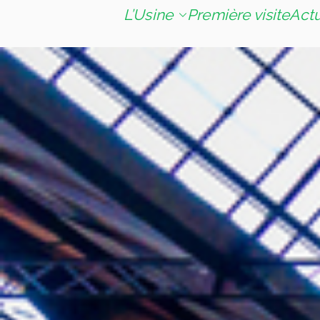
L’Usine
Première visite
Act