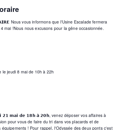
oraire
𝗥𝗔𝗜𝗥𝗘 Nous vous informons que l'Usine Escalade fermera
 4 mai !Nous nous excusons pour la gêne occasionnée.
 le jeudi 8 mai de 10h à 22h
𝗱𝗶 𝟮𝟭 𝗺𝗮𝗶 𝗱𝗲 𝟭𝟴𝗵 𝗮̀ 𝟮𝟬𝗵, venez déposer vos affaires à
sion pour vous de faire du tri dans vos placards et de
 équipements ! Pour rappel, l'Odyssée des deux ponts c'est