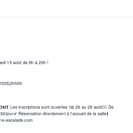
redi 15 août de 9h à 20h !
 2025|20h00
s
 𝗔𝗢𝗨𝗧 Les inscriptions sont ouvertes !📅 26 au 29 août🧗‍♀️ De
30/jour✔ Réservation directement à l'accueil de la salleℹ
ine-escalade.com