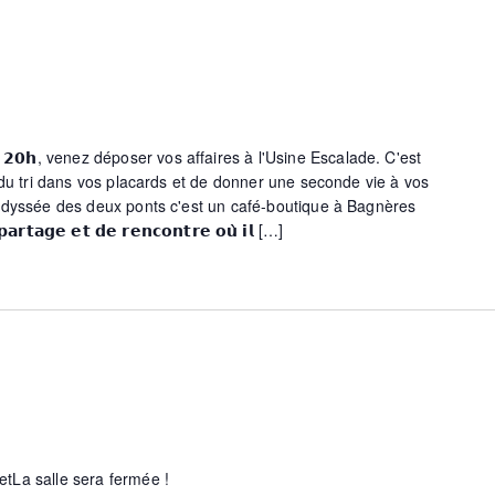
𝗵 𝗮̀ 𝟮𝟬𝗵, venez déposer vos affaires à l'Usine Escalade. C'est
 du tri dans vos placards et de donner une seconde vie à vos
Odyssée des deux ponts c'est un café-boutique à Bagnères
𝗿𝘁𝗮𝗴𝗲 𝗲𝘁 𝗱𝗲 𝗿𝗲𝗻𝗰𝗼𝗻𝘁𝗿𝗲 𝗼𝘂̀ 𝗶𝗹 […]
illetLa salle sera fermée !