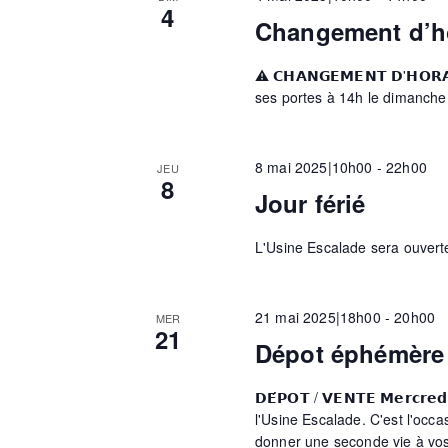
4
n
Changement d’h
n
e
m
⚠️ 𝗖𝗛𝗔𝗡𝗚𝗘𝗠𝗘𝗡𝗧 𝗗'𝗛
e
a
ses portes à 14h le dimanche
n
t
v
s
8 mai 2025|10h00
-
22h00
JEU
8
p
Jour férié
a
i
r
L'Usine Escalade sera ouverte
m
g
o
t
21 mai 2025|18h00
-
20h00
MER
21
-
Dépot éphémère
a
c
l
𝗗𝗘́𝗣𝗢𝗧 / 𝗩𝗘𝗡𝗧𝗘 𝗠𝗲𝗿𝗰𝗿
é
t
l'Usine Escalade. C'est l'occa
.
donner une seconde vie à vos