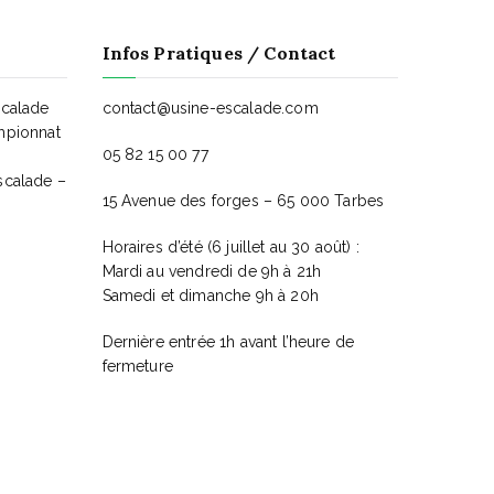
u
Infos Pratiques / Contact
e
s
scalade
contact@usine-escalade.com
mpionnat
05 82 15 00 77
É
scalade –
15 Avenue des forges – 65 000 Tarbes
v
Horaires d’été (6 juillet au 30 août) :
è
Mardi au vendredi de 9h à 21h
Samedi et dimanche 9h à 20h
n
Dernière entrée 1h avant l’heure de
e
fermeture
m
e