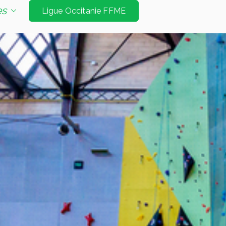
e d'escalade de niveau international à Tarbes et
es
Ligue Occitanie FFME
Jeux Olympiques. Les disciplines sont vitesse
é bloc et mur d’échauffement